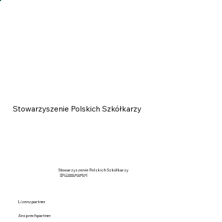
Stowarzyszenie Polskich Szkółkarzy
Stowarzyszenie Polskich Szkółkarzy
http://www.sps.agro.pl
Lizenzpartner
Ansprechpartner