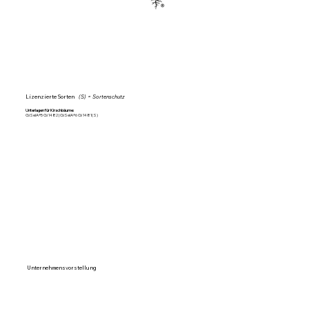
Lizenzierte Sorten
(S) = Sortenschutz
Unterlagen für Kirschbäume:
GiSelA®5 Gi 1482 | GiSelA®6 Gi 1481(S)
Unternehmensvorstellung