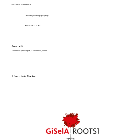
Magdalena Stachlewska
stowarzyszenie@sps.agro.pl
+48 4 68 32 14 84
Anschrift
Stanisława Rybickiego 8, Skierniewice, Poland
Lizenzierte Marken