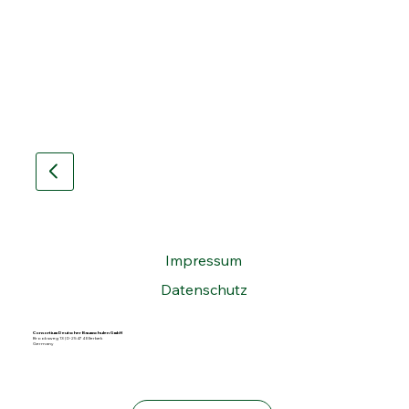
Impressum
Datenschutz
Consortium Deutscher Baumschulen GmbH
Brooksweg 13 | D-25474 Ellerbek
Germany