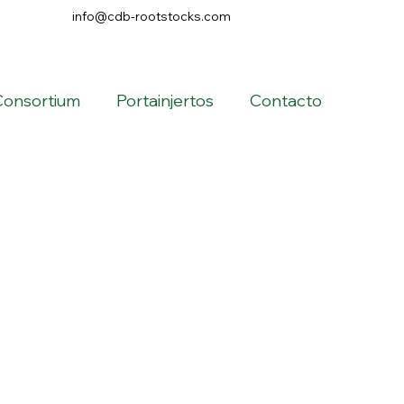
info@cdb-rootstocks.com
Consortium
Portainjertos
Contacto