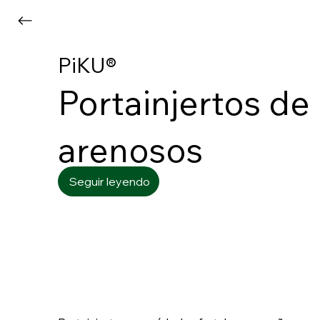
PiKU®
Portainjertos de
arenosos
Seguir leyendo