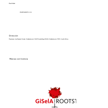
Elsa Muller
elsa@saplant.co.za
Dirección
Fleurbaix, Van Reede Street, Stellenbosch, 7600 Private Bag X5023, Stellenbosch, 7599, South Africa
Marcas con licencia