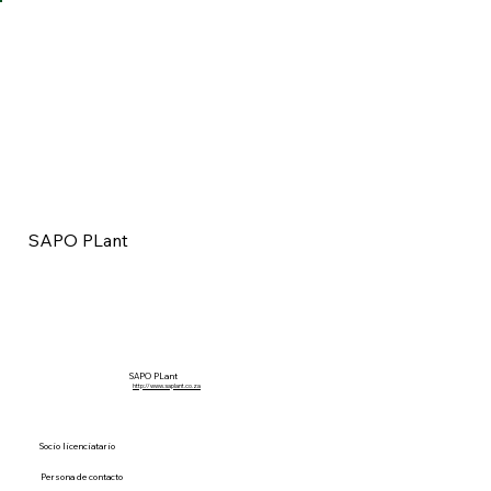
SAPO PLant
SAPO PLant
http://www.saplant.co.za
Socio licenciatario
Persona de contacto