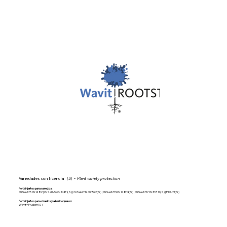
Variedades con licencia
(S) = Plant variety protection
Portainjertos para cerezos:
GiSelA®5 Gi 1482 | GiSelA®6 Gi 1481(S) | GiSelA®12 Gi 1592(S) | GiSelA®13 Gi 14813(S) | GiSelA®17 Gi 31817(S) | PiKU®1(S)
Portainjertos para ciruelos y albaricoqueros:
Wavit® Prudom(S)