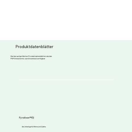
Produktdatenblätter
Die hier aufgeführten Produktdatenblätter sind als
PDF-Dokumente zum Download verfügbar.
Pyrodwarf®(S)
die Unterlage für Birne und Quitte.