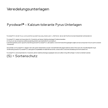
Veredelungsunterlagen
Pyrodwarf® – Kalzium-tolerante Pyrus-Unterlagen
Pyrodwarf®(S) ist ein
Pyrus communis
Klon aus der Kreuzung „Gute Luise“ x „Old Home“, der an der Fachhochschule Geisenheim entstanden ist.
Pyrodwarf®(S) eignet sich besonders für Standorte, auf denen Quittenunterlagen Probleme bereiten.
Im Wuchs ist sie schwächer als Birnensämling, ähnlich wie Quitte BA29 und Quitte A.
In der Ertragshöhe und im spezifi schen Ertrag erreicht Pyrodwarf®(S) die Quitte C nicht. Ein früher Ertragsbeginn ergibt sich bei schwachem Wuchs auf trockenen
Standorten.
Die Vorteile von Pyrodwarf®(S) liegen in der sehr guten Winterhärte und der Unempfindlichkeit gegen kalkinduzierte Chlorosen. Die Standfestigkeit ist gut.
Als Birnentyp besitzt Pyrodwarf®(S) eine gute Kompatibilität mit allen Birnensorten, sodass eine Zwischenveredelung nicht erforderlich ist.
Pyrodwarf®(S) wird empfohlen für Standorte, die für Quittenunterlage ungeeignet sind und sollten mit großfrüchtigen Sorten kombiniert werden.
(S) = Sortenschutz